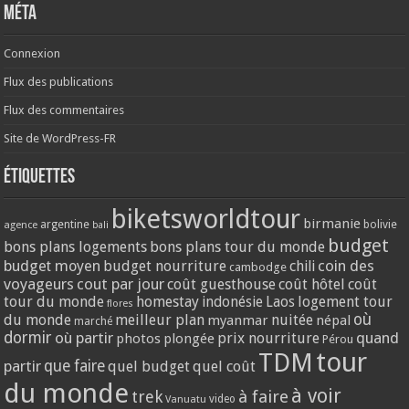
Méta
Connexion
Flux des publications
Flux des commentaires
Site de WordPress-FR
Étiquettes
biketsworldtour
birmanie
argentine
bolivie
agence
bali
budget
bons plans logements
bons plans tour du monde
coin des
budget moyen
budget nourriture
chili
cambodge
voyageurs
cout par jour
coût guesthouse
coût hôtel
coût
tour du monde
homestay
logement tour
indonésie
Laos
flores
où
du monde
meilleur plan
nuitée
myanmar
népal
marché
dormir
où partir
quand
prix nourriture
photos
plongée
Pérou
tour
TDM
partir
que faire
quel budget
quel coût
du monde
à voir
trek
à faire
video
Vanuatu