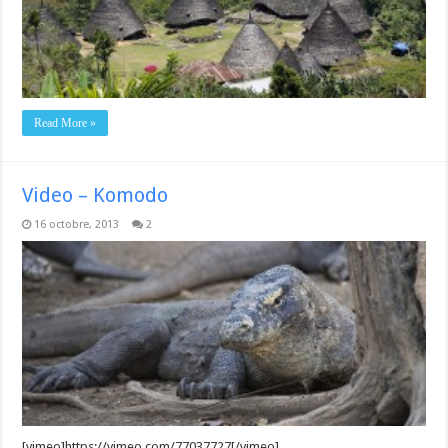
Read More »
Video – Komodo
16 octobre, 2013
2
[vimeo]https://vimeo.com/77037727[/vimeo]