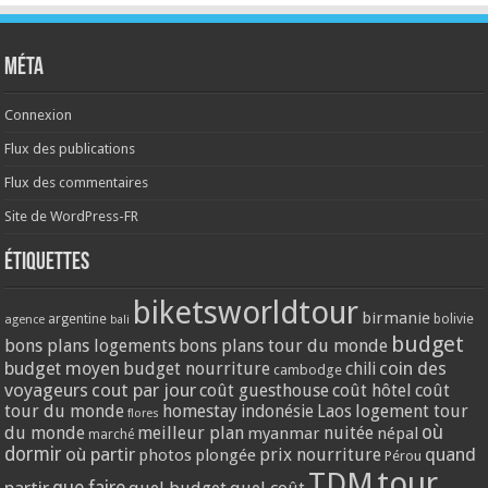
Méta
Connexion
Flux des publications
Flux des commentaires
Site de WordPress-FR
Étiquettes
biketsworldtour
birmanie
argentine
bolivie
agence
bali
budget
bons plans logements
bons plans tour du monde
coin des
budget moyen
budget nourriture
chili
cambodge
voyageurs
cout par jour
coût guesthouse
coût hôtel
coût
tour du monde
homestay
logement tour
indonésie
Laos
flores
où
du monde
meilleur plan
nuitée
myanmar
népal
marché
dormir
où partir
quand
prix nourriture
photos
plongée
Pérou
tour
TDM