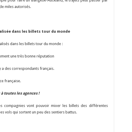
le pour faire un Bangkok-Auckland, le trajets peut passer par
e miles autorisés.
lisée dans les billets tour du monde
lisés dans les billets tour du monde :
ent une très bonne réputation
 a des correspondants français.
e française.
à toutes les agences !
s compagnies vont pouvoir mixer les billets des différentes
s vols qui sortent un peu des sentiers battus.