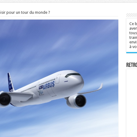
oisir pour un tour du monde ?
Ce b
aven
tous
trai
envi
à vo
Retr