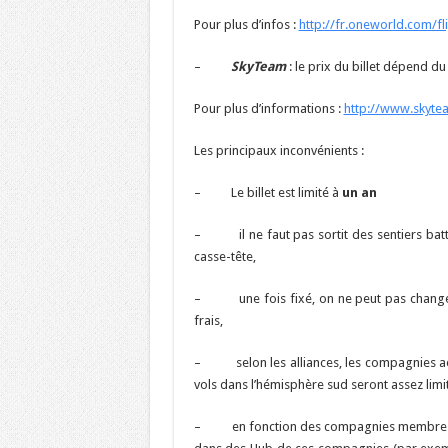
Pour plus d’infos :
http://fr.oneworld.com/fl
–
SkyTeam
: le prix du billet dépend 
Pour plus d’informations :
http://www.skyte
Les principaux inconvénients :
– Le billet est limité à
un an
– il ne faut pas sortit des sentiers battus
casse-tête,
– une fois fixé, on ne peut pas changer l’i
frais,
– selon les alliances, les compagnies aér
vols dans l’hémisphère sud seront assez limi
– en fonction des compagnies membres de l’