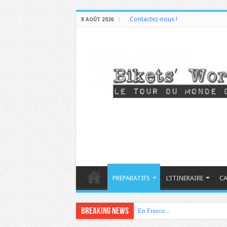
Contactez-nous !
8 AOÛT 2026
PREPARATIFS
L’ITINERAIRE
CA
Breaking News
En France...