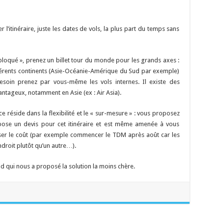
tinéraire, juste les dates de vols, la plus part du temps sans
loqué », prenez un billet tour du monde pour les grands axes :
férents continents (Asie-Océanie-Amérique du Sud par exemple)
i besoin prenez par vous-même les vols internes. Il existe des
antageux, notamment en Asie (ex : Air Asia).
 réside dans la flexibilité et le « sur-mesure » : vous proposez
ropose un devis pour cet itinéraire et est même amenée à vous
miser le coût (par exemple commencer le TDM après août car les
ndroit plutôt qu’un autre…).
ld qui nous a proposé la solution la moins chère.