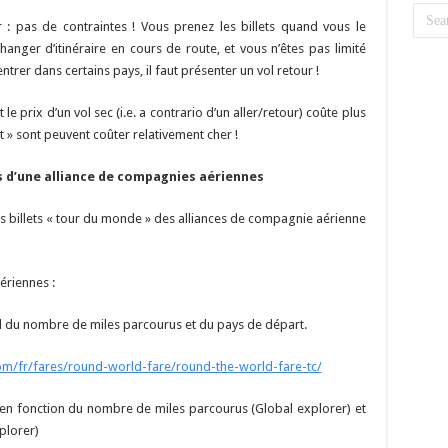
r : pas de contraintes ! Vous prenez les billets quand vous le
anger d’itinéraire en cours de route, et vous n’êtes pas limité
trer dans certains pays, il faut présenter un vol retour !
t le prix d’un vol sec (i.e. a contrario d’un aller/retour) coûte plus
 » sont peuvent coûter relativement cher !
s d’une alliance de compagnies aériennes
les billets « tour du monde » des alliances de compagnie aérienne
ériennes :
nd du nombre de miles parcourus et du pays de départ.
com/fr/fares/round-world-fare/round-the-world-fare-tc/
 en fonction du nombre de miles parcourus (Global explorer) et
plorer)