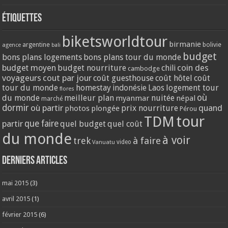
Étiquettes
biketsworldtour
birmanie
argentine
bolivie
agence
bali
budget
bons plans logements
bons plans tour du monde
coin des
budget moyen
budget nourriture
chili
cambodge
voyageurs
cout par jour
coût guesthouse
coût hôtel
coût
tour du monde
homestay
logement tour
indonésie
Laos
flores
où
du monde
meilleur plan
nuitée
myanmar
népal
marché
dormir
où partir
quand
prix nourriture
photos
plongée
Pérou
tour
TDM
partir
que faire
quel budget
quel coût
du monde
à voir
trek
à faire
video
Vanuatu
Derniers articles
mai 2015
(3)
avril 2015
(1)
février 2015
(6)