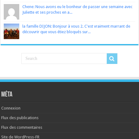
Chene: Nous avons eu le bonheur de passer une semaine avec
Juliette et ses proches en a...
la famille DIJON: Bonjour à vous 2. C'est vraiment marrant de
découvrir que vous étiez bloqués sur...
Méta
Connexion
Flux des publications
Flux des commentaires
Site de WordPress-FR