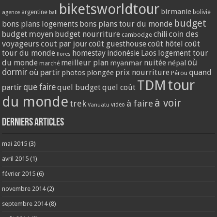
biketsworldtour
birmanie
argentine
bolivie
agence
bali
budget
bons plans logements
bons plans tour du monde
coin des
budget moyen
budget nourriture
chili
cambodge
voyageurs
cout par jour
coût guesthouse
coût hôtel
coût
tour du monde
homestay
logement tour
indonésie
Laos
flores
où
du monde
meilleur plan
nuitée
myanmar
népal
marché
dormir
où partir
quand
prix nourriture
photos
plongée
Pérou
tour
TDM
partir
que faire
quel budget
quel coût
du monde
à voir
trek
à faire
video
Vanuatu
Derniers articles
mai 2015
(3)
avril 2015
(1)
février 2015
(6)
novembre 2014
(2)
septembre 2014
(8)