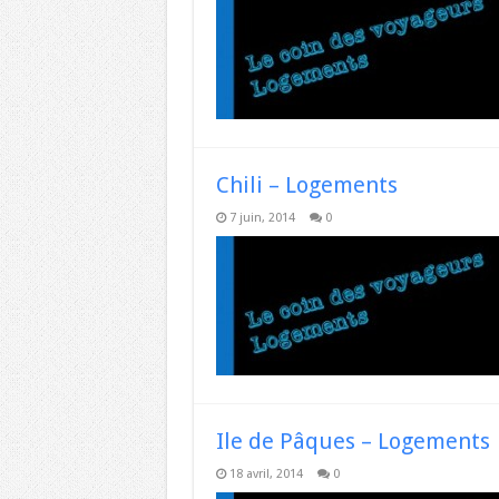
Chili – Logements
7 juin, 2014
0
Ile de Pâques – Logements
18 avril, 2014
0