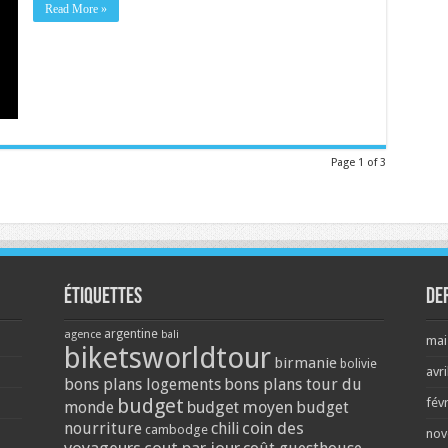
Read More »
Page 1 of 3
Étiquettes
De
argentine
agence
bali
mai
biketsworldtour
birmanie
bolivie
avri
bons plans logements
bons plans tour du
budget
fév
monde
budget moyen
budget
coin des
nourriture
chili
cambodge
nov
voyageurs
cout par jour