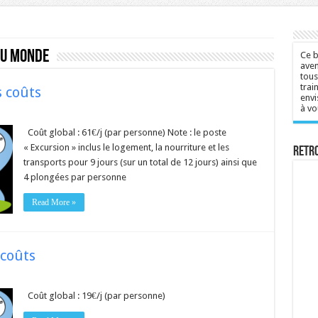
du monde
Ce b
aven
tous
trai
s coûts
envi
à vo
Coût global : 61€/j (par personne) Note : le poste
« Excursion » inclus le logement, la nourriture et les
Retr
transports pour 9 jours (sur un total de 12 jours) ainsi que
4 plongées par personne
Read More »
 coûts
Coût global : 19€/j (par personne)