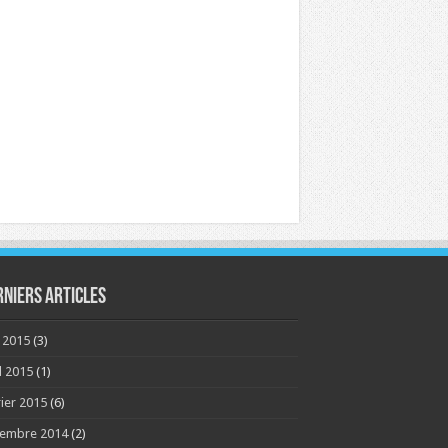
rniers articles
 2015
(3)
l 2015
(1)
rier 2015
(6)
embre 2014
(2)