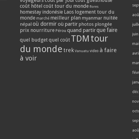
coût guesthouse
sep
coût hôtel
coût tour du monde
flores
homestay
logement tour du
indonésie
Laos
aoû
monde
meilleur plan
nuitée
myanmar
marché
où dormir
où partir
népal
photos
plongée
juil
quand partir
que faire
prix nourriture
Pérou
jui
tour
TDM
quel budget
quel coût
mai
du monde
trek
à faire
video
Vanuatu
avri
à voir
mar
fév
jan
déc
nov
oct
sep
aoû