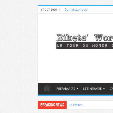
Contactez-nous !
8 AOÛT 2026
PREPARATIFS
L’ITINERAIRE
C
Breaking News
En France...