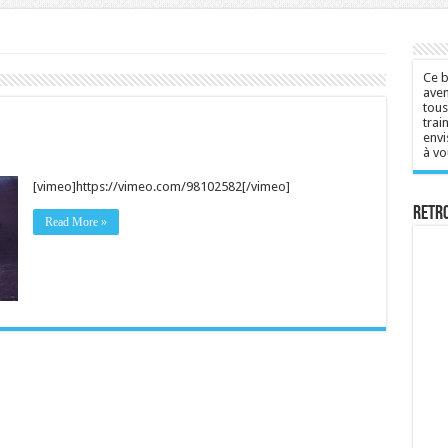
Ce b
aven
tous
trai
envi
à vo
[vimeo]https://vimeo.com/98102582[/vimeo]
Retr
Read More »