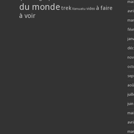
mai
du monde
trek
à faire
video
Vanuatu
avri
à voir
mar
fév
jan
déc
nov
oct
sep
aoû
juil
jui
mai
avri
mar