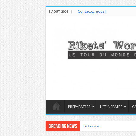
Contactez-nous !
6 AOÛT 2026
PREPARATIFS
L’ITINERAIRE
C
Breaking News
En France...