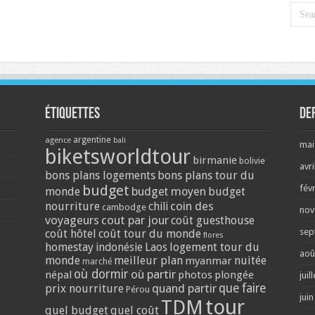
Étiquettes
De
argentine
agence
bali
mai
biketsworldtour
birmanie
bolivie
avri
bons plans logements
bons plans tour du
budget
fév
monde
budget moyen
budget
coin des
nourriture
chili
cambodge
nov
voyageurs
cout par jour
coût guesthouse
sep
coût hôtel
coût tour du monde
flores
homestay
logement tour du
indonésie
Laos
aoû
monde
meilleur plan
nuitée
myanmar
marché
où dormir
où partir
népal
photos
plongée
juil
quand partir
que faire
prix nourriture
Pérou
jui
tour
TDM
quel budget
quel coût