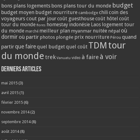
budget
bons plans logements
bons plans tour du monde
coin des
budget moyen
budget nourriture
chili
cambodge
voyageurs
cout par jour
coût guesthouse
coût hôtel
coût
tour du monde
homestay
logement tour
indonésie
Laos
flores
où
du monde
meilleur plan
nuitée
myanmar
népal
marché
dormir
où partir
quand
prix nourriture
photos
plongée
Pérou
tour
TDM
partir
que faire
quel budget
quel coût
du monde
à voir
trek
à faire
video
Vanuatu
Derniers articles
mai 2015
(3)
avril 2015
(1)
février 2015
(6)
novembre 2014
(2)
septembre 2014
(8)
août 2014
(8)