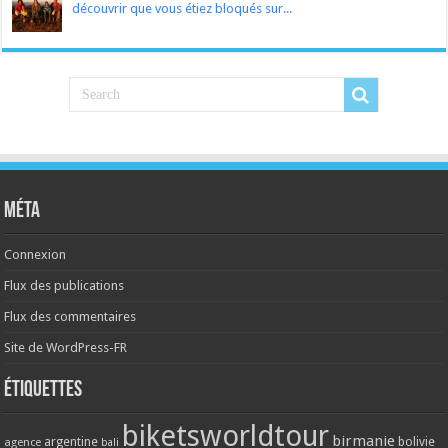
découvrir que vous étiez bloqués sur...
Méta
Connexion
Flux des publications
Flux des commentaires
Site de WordPress-FR
Étiquettes
biketsworldtour
birmanie
argentine
bolivie
agence
bali