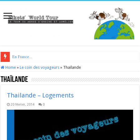
En France...
Home
»
Le coin des voyageurs
»
Thaïlande
Thaïlande
Thailande – Logements
20 février, 2014
0