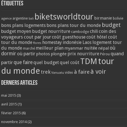
Étiquettes
biketsworldtour
birmanie
argentine
bolivie
agence
bali
budget
bons plans logements
bons plans tour du monde
coin des
budget moyen
budget nourriture
chili
cambodge
voyageurs
cout par jour
coût guesthouse
coût hôtel
coût
tour du monde
homestay
logement tour
indonésie
Laos
flores
où
du monde
meilleur plan
nuitée
myanmar
népal
marché
dormir
où partir
quand
prix nourriture
photos
plongée
Pérou
tour
TDM
partir
que faire
quel budget
quel coût
du monde
à voir
trek
à faire
video
Vanuatu
Derniers articles
mai 2015
(3)
avril 2015
(1)
février 2015
(6)
novembre 2014
(2)