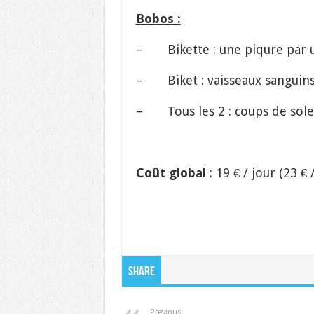
Bobos :
– Bikette : une piqure par u
– Biket : vaisseaux sanguins é
– Tous les 2 : coups de sole
Coût global
: 19 € / jour (23 €
Share
Previous