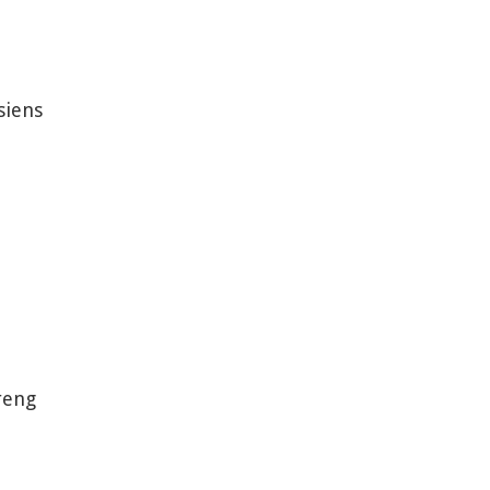
siens
reng