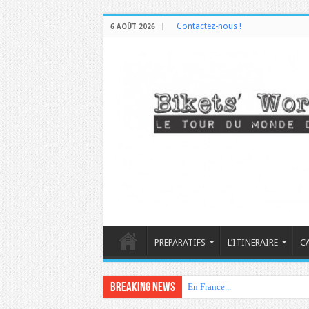
Contactez-nous !
6 AOÛT 2026
PREPARATIFS
L’ITINERAIRE
C
Breaking News
En France...