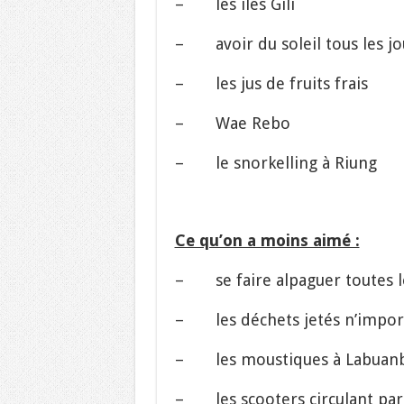
– les iles Gili
– avoir du soleil tous les jo
– les jus de fruits frais
– Wae Rebo
– le snorkelling à Riung
Ce qu’on a moins aimé :
– se faire alpaguer toutes les
– les déchets jetés n’impo
– les moustiques à Labuan
– les scooters circulant part