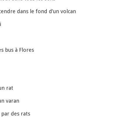
ndre dans le fond d’un volcan
i
 bus à Flores
un rat
n varan
par des rats