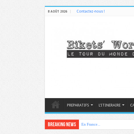
Contactez-nous !
8 AOÛT 2026
PREPARATIFS
L’ITINERAIRE
C
Breaking News
En France...