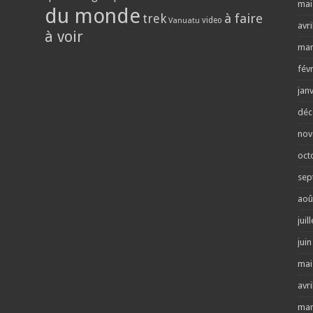
mai
du monde
trek
à faire
video
Vanuatu
avri
à voir
mar
fév
jan
déc
nov
oct
sep
aoû
juil
jui
mai
avri
mar