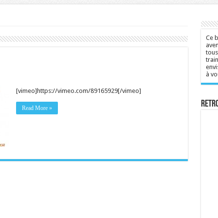
Ce b
aven
tous
trai
envi
à vo
[vimeo]https://vimeo.com/89165929[/vimeo]
Retr
Read More »