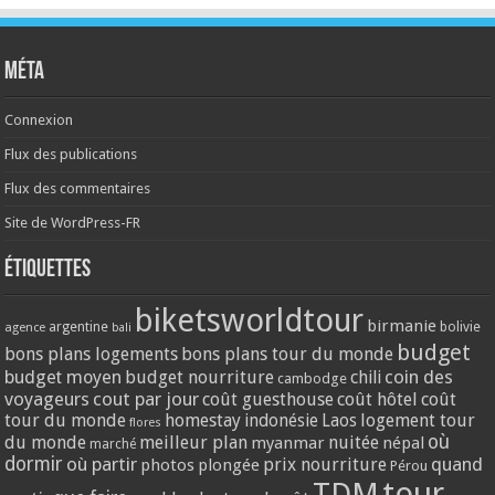
Méta
Connexion
Flux des publications
Flux des commentaires
Site de WordPress-FR
Étiquettes
biketsworldtour
birmanie
argentine
bolivie
agence
bali
budget
bons plans logements
bons plans tour du monde
coin des
budget moyen
budget nourriture
chili
cambodge
voyageurs
cout par jour
coût guesthouse
coût hôtel
coût
tour du monde
homestay
logement tour
indonésie
Laos
flores
où
du monde
meilleur plan
nuitée
myanmar
népal
marché
dormir
où partir
quand
prix nourriture
photos
plongée
Pérou
tour
TDM