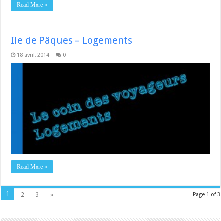
Read More »
Ile de Pâques – Logements
18 avril, 2014
0
Read More »
1
2
3
»
Page 1 of 3