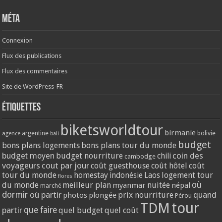
Méta
Connexion
Flux des publications
Flux des commentaires
Site de WordPress-FR
Étiquettes
biketsworldtour
birmanie
argentine
bolivie
agence
bali
budget
bons plans logements
bons plans tour du monde
coin des
budget moyen
budget nourriture
chili
cambodge
voyageurs
cout par jour
coût guesthouse
coût hôtel
coût
tour du monde
homestay
logement tour
indonésie
Laos
flores
où
du monde
meilleur plan
nuitée
myanmar
népal
marché
dormir
où partir
quand
prix nourriture
photos
plongée
Pérou
tour
TDM
partir
que faire
quel budget
quel coût