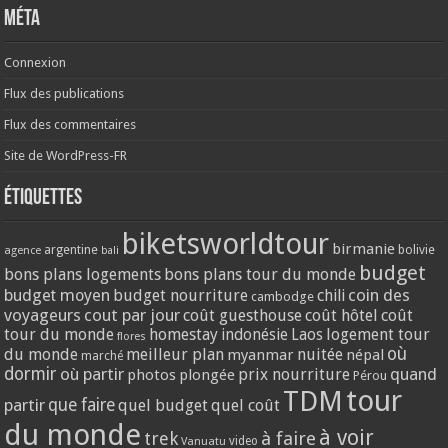
Méta
Connexion
Flux des publications
Flux des commentaires
Site de WordPress-FR
Étiquettes
biketsworldtour
birmanie
argentine
bolivie
agence
bali
budget
bons plans logements
bons plans tour du monde
coin des
budget moyen
budget nourriture
chili
cambodge
voyageurs
cout par jour
coût guesthouse
coût hôtel
coût
tour du monde
homestay
logement tour
indonésie
Laos
flores
où
du monde
meilleur plan
nuitée
myanmar
népal
marché
dormir
où partir
quand
prix nourriture
photos
plongée
Pérou
tour
TDM
partir
que faire
quel budget
quel coût
du monde
à voir
trek
à faire
video
Vanuatu