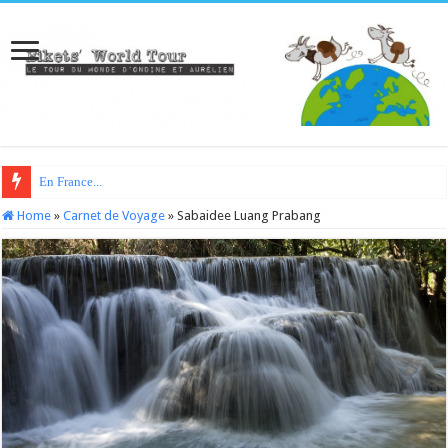
En France...
Home
»
Carnet de Voyage
»
Sabaidee Luang Prabang