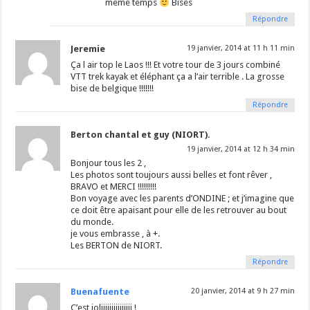
même temps
Bises
Répondre
Jeremie
19 janvier, 2014 at 11 h 11 min
Ça l air top le Laos !!! Et votre tour de 3 jours combiné
VTT trek kayak et éléphant ça a l’air terrible . La grosse
bise de belgique !!!!!!!
Répondre
Berton chantal et guy (NIORT).
19 janvier, 2014 at 12 h 34 min
Bonjour tous les 2 ,
Les photos sont toujours aussi belles et font rêver ,
BRAVO et MERCI !!!!!!!!!
Bon voyage avec les parents d’ONDINE ; et j’imagine que
ce doit être apaisant pour elle de les retrouver au bout
du monde.
je vous embrasse , à +.
Les BERTON de NIORT.
Répondre
Buenafuente
20 janvier, 2014 at 9 h 27 min
C’est joliiiiiiiiiiiiiii !