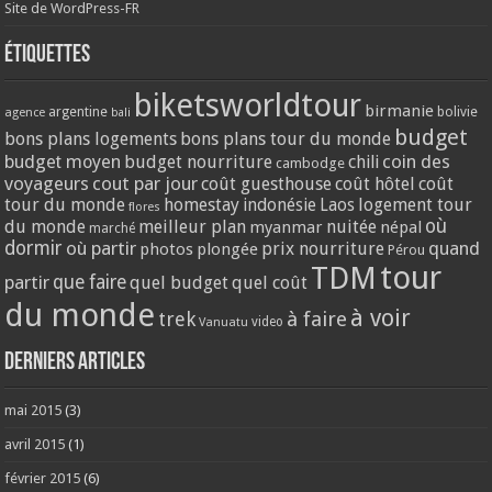
Site de WordPress-FR
Étiquettes
biketsworldtour
birmanie
argentine
bolivie
agence
bali
budget
bons plans logements
bons plans tour du monde
coin des
budget moyen
budget nourriture
chili
cambodge
voyageurs
cout par jour
coût guesthouse
coût hôtel
coût
tour du monde
homestay
logement tour
indonésie
Laos
flores
où
du monde
meilleur plan
nuitée
myanmar
népal
marché
dormir
où partir
quand
prix nourriture
photos
plongée
Pérou
tour
TDM
partir
que faire
quel budget
quel coût
du monde
à voir
trek
à faire
video
Vanuatu
Derniers articles
mai 2015
(3)
avril 2015
(1)
février 2015
(6)