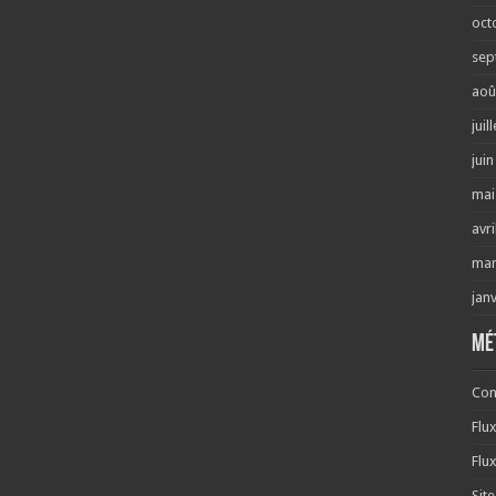
oct
sep
aoû
juil
jui
mai
avri
mar
jan
Mé
Con
Flu
Flu
Sit