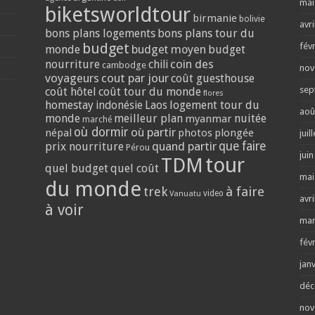
mai
biketsworldtour
birmanie
bolivie
avri
bons plans logements
bons plans tour du
budget
fév
monde
budget moyen
budget
coin des
nourriture
chili
cambodge
nov
voyageurs
cout par jour
coût guesthouse
sep
coût hôtel
coût tour du monde
flores
homestay
logement tour du
indonésie
Laos
aoû
monde
meilleur plan
nuitée
myanmar
marché
où dormir
où partir
népal
photos
plongée
juil
quand partir
que faire
prix nourriture
Pérou
jui
tour
TDM
quel budget
quel coût
mai
du monde
trek
à faire
video
Vanuatu
avri
à voir
mar
fév
jan
déc
nov