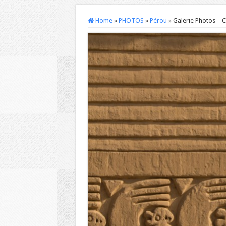
Home
»
PHOTOS
»
Pérou
»
Galerie Photos – 