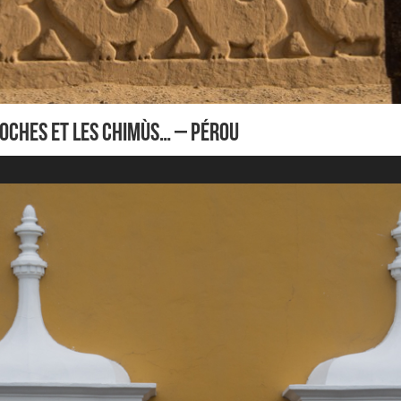
Moches et les Chimùs… – Pérou