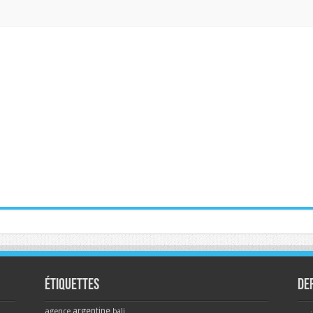
Étiquettes
De
argentine
agence
bali