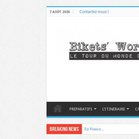
Contactez-nous !
7 AOÛT 2026
PREPARATIFS
L’ITINERAIRE
C
Breaking News
En France...