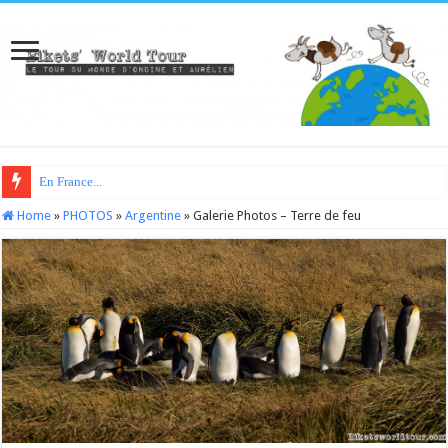
En France...
Home
»
PHOTOS
»
Argentine
»
Galerie Photos – Terre de feu