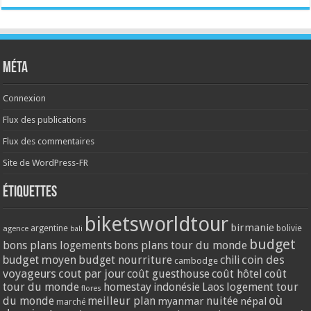
Méta
Connexion
Flux des publications
Flux des commentaires
Site de WordPress-FR
Étiquettes
biketsworldtour
birmanie
argentine
bolivie
agence
bali
budget
bons plans logements
bons plans tour du monde
coin des
budget moyen
budget nourriture
chili
cambodge
voyageurs
cout par jour
coût guesthouse
coût hôtel
coût
tour du monde
homestay
logement tour
indonésie
Laos
flores
où
du monde
meilleur plan
nuitée
myanmar
népal
marché