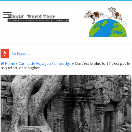
En France...
Home
»
Carnet de Voyage
»
Cambodge
»
Qui c’est le plus fort ? c’est pas le
roquefort, c’est Angkor !