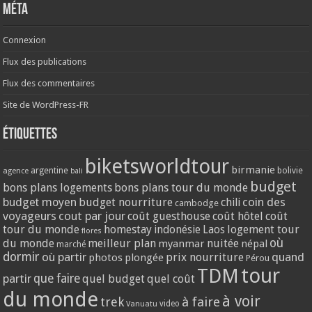
Méta
Connexion
Flux des publications
Flux des commentaires
Site de WordPress-FR
Étiquettes
biketsworldtour
birmanie
argentine
bolivie
agence
bali
budget
bons plans logements
bons plans tour du monde
coin des
budget moyen
budget nourriture
chili
cambodge
voyageurs
cout par jour
coût guesthouse
coût hôtel
coût
tour du monde
homestay
logement tour
indonésie
Laos
flores
où
du monde
meilleur plan
nuitée
myanmar
népal
marché
dormir
où partir
quand
prix nourriture
photos
plongée
Pérou
tour
TDM
partir
que faire
quel budget
quel coût
du monde
à voir
trek
à faire
video
Vanuatu