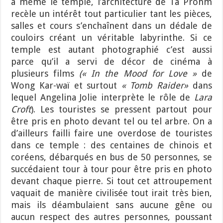
à même le temple, l’architecture de Ta Prohm
recèle un intérêt tout particulier tant les pièces,
salles et cours s’enchaînent dans un dédale de
couloirs créant un véritable labyrinthe. Si ce
temple est autant photographié c’est aussi
parce qu’il a servi de décor de cinéma à
plusieurs films
(« In the Mood for Love »
de
Wong Kar-waï et surtout
« Tomb Raider»
dans
lequel Angelina Jolie interprète le rôle de
Lara
Croft
). Les touristes se pressent partout pour
être pris en photo devant tel ou tel arbre. On a
d’ailleurs failli faire une overdose de touristes
dans ce temple : des centaines de chinois et
coréens, débarqués en bus de 50 personnes, se
succédaient tour à tour pour être pris en photo
devant chaque pierre. Si tout cet attroupement
vaquait de manière civilisée tout irait très bien,
mais ils déambulaient sans aucune gêne ou
aucun respect des autres personnes, poussant