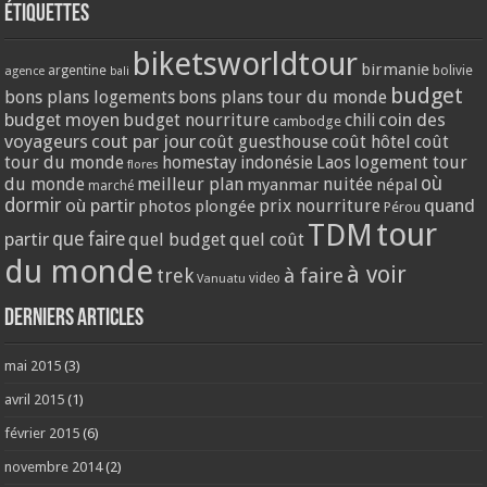
Étiquettes
biketsworldtour
birmanie
argentine
bolivie
agence
bali
budget
bons plans logements
bons plans tour du monde
coin des
budget moyen
budget nourriture
chili
cambodge
voyageurs
cout par jour
coût guesthouse
coût hôtel
coût
tour du monde
homestay
logement tour
indonésie
Laos
flores
où
du monde
meilleur plan
nuitée
myanmar
népal
marché
dormir
où partir
quand
prix nourriture
photos
plongée
Pérou
tour
TDM
partir
que faire
quel budget
quel coût
du monde
à voir
trek
à faire
video
Vanuatu
Derniers articles
mai 2015
(3)
avril 2015
(1)
février 2015
(6)
novembre 2014
(2)