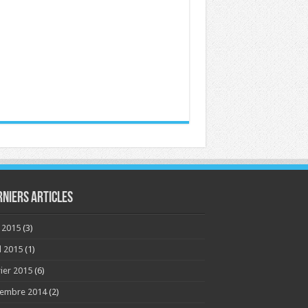
rniers articles
 2015
(3)
l 2015
(1)
rier 2015
(6)
embre 2014
(2)