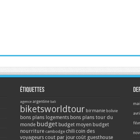
Étiquettes
De
argentine
agence
bali
mai
biketsworldtour
birmanie
bolivie
avri
bons plans logements
bons plans tour du
budget
fév
monde
budget moyen
budget
coin des
nourriture
chili
cambodge
nov
voyageurs
cout par jour
coût guesthouse