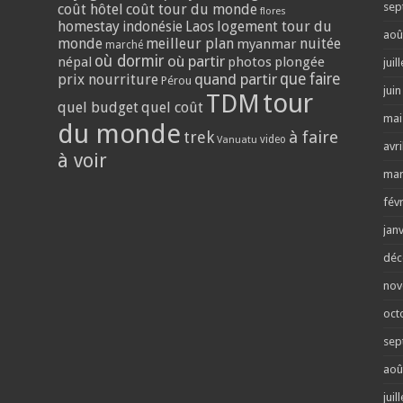
sep
coût hôtel
coût tour du monde
flores
homestay
logement tour du
indonésie
Laos
aoû
monde
meilleur plan
nuitée
myanmar
marché
où dormir
où partir
népal
photos
plongée
juil
quand partir
que faire
prix nourriture
Pérou
jui
tour
TDM
quel budget
quel coût
mai
du monde
trek
à faire
video
Vanuatu
avri
à voir
mar
fév
jan
déc
nov
oct
sep
aoû
juil