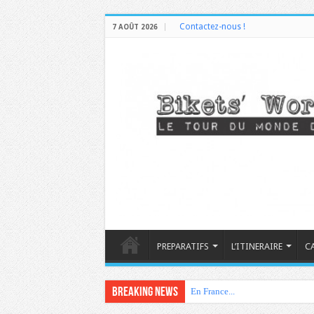
Contactez-nous !
7 AOÛT 2026
PREPARATIFS
L’ITINERAIRE
C
Breaking News
En France...