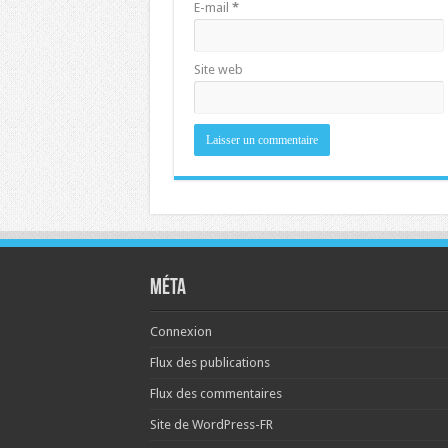
E-mail
*
Site web
Méta
Connexion
Flux des publications
Flux des commentaires
Site de WordPress-FR