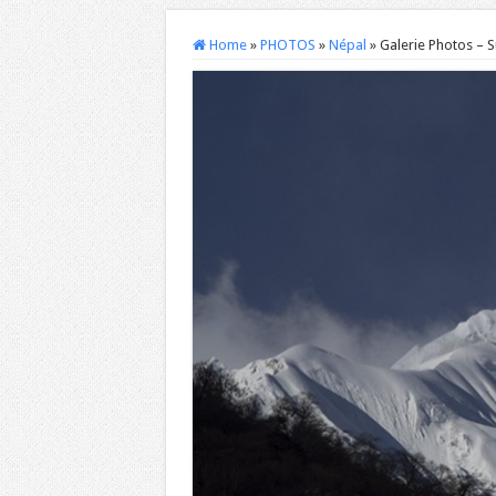
Home
»
PHOTOS
»
Népal
»
Galerie Photos – S