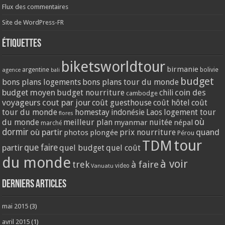
Flux des commentaires
Site de WordPress-FR
Étiquettes
biketsworldtour
birmanie
argentine
bolivie
agence
bali
budget
bons plans logements
bons plans tour du monde
coin des
budget moyen
budget nourriture
chili
cambodge
voyageurs
cout par jour
coût guesthouse
coût hôtel
coût
tour du monde
homestay
logement tour
indonésie
Laos
flores
où
du monde
meilleur plan
nuitée
myanmar
népal
marché
dormir
où partir
quand
prix nourriture
photos
plongée
Pérou
tour
TDM
partir
que faire
quel budget
quel coût
du monde
à voir
trek
à faire
video
Vanuatu
Derniers articles
mai 2015
(3)
avril 2015
(1)