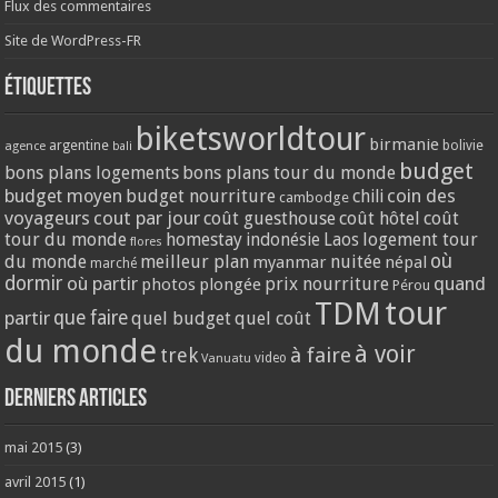
Flux des commentaires
Site de WordPress-FR
Étiquettes
biketsworldtour
birmanie
argentine
bolivie
agence
bali
budget
bons plans logements
bons plans tour du monde
coin des
budget moyen
budget nourriture
chili
cambodge
voyageurs
cout par jour
coût guesthouse
coût hôtel
coût
tour du monde
homestay
logement tour
indonésie
Laos
flores
où
du monde
meilleur plan
nuitée
myanmar
népal
marché
dormir
où partir
quand
prix nourriture
photos
plongée
Pérou
tour
TDM
partir
que faire
quel budget
quel coût
du monde
à voir
trek
à faire
video
Vanuatu
Derniers articles
mai 2015
(3)
avril 2015
(1)