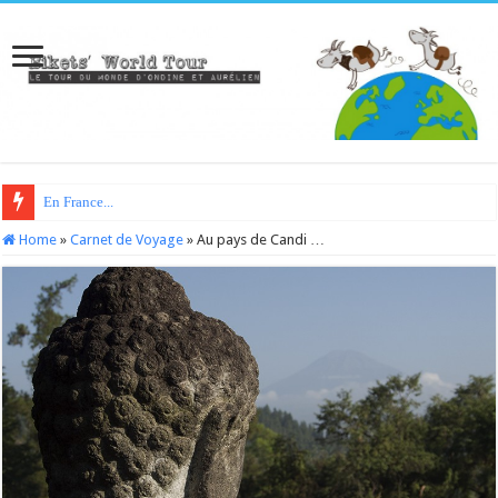
En France...
Home
»
Carnet de Voyage
»
Au pays de Candi …