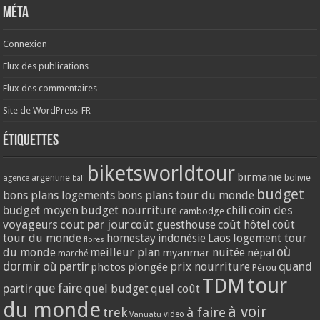
Méta
Connexion
Flux des publications
Flux des commentaires
Site de WordPress-FR
Étiquettes
biketsworldtour
birmanie
argentine
bolivie
agence
bali
budget
bons plans logements
bons plans tour du monde
coin des
budget moyen
budget nourriture
chili
cambodge
voyageurs
cout par jour
coût guesthouse
coût hôtel
coût
tour du monde
homestay
logement tour
indonésie
Laos
flores
où
du monde
meilleur plan
nuitée
myanmar
népal
marché
dormir
où partir
quand
prix nourriture
photos
plongée
Pérou
tour
TDM
partir
que faire
quel budget
quel coût
du monde
à voir
trek
à faire
video
Vanuatu