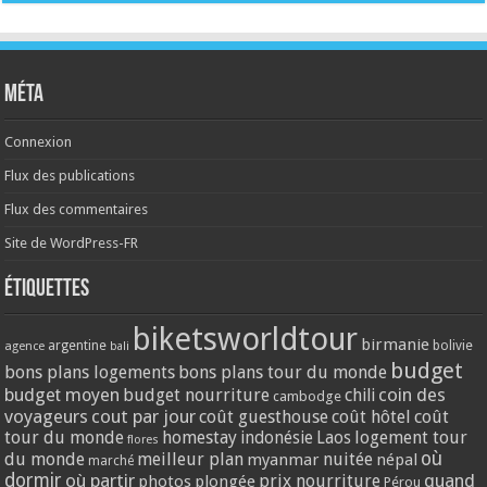
Méta
Connexion
Flux des publications
Flux des commentaires
Site de WordPress-FR
Étiquettes
biketsworldtour
birmanie
argentine
bolivie
agence
bali
budget
bons plans logements
bons plans tour du monde
coin des
budget moyen
budget nourriture
chili
cambodge
voyageurs
cout par jour
coût guesthouse
coût hôtel
coût
tour du monde
homestay
logement tour
indonésie
Laos
flores
où
du monde
meilleur plan
nuitée
myanmar
népal
marché
dormir
où partir
quand
prix nourriture
photos
plongée
Pérou