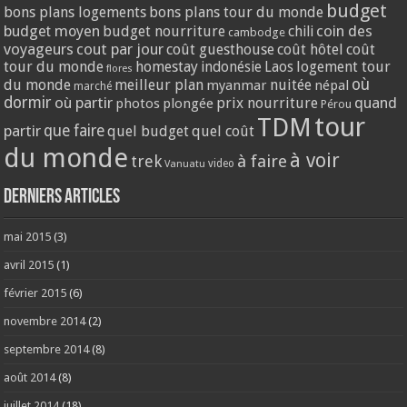
budget
bons plans logements
bons plans tour du monde
coin des
budget moyen
budget nourriture
chili
cambodge
voyageurs
cout par jour
coût guesthouse
coût hôtel
coût
tour du monde
homestay
logement tour
indonésie
Laos
flores
où
du monde
meilleur plan
nuitée
myanmar
népal
marché
dormir
où partir
quand
prix nourriture
photos
plongée
Pérou
tour
TDM
partir
que faire
quel budget
quel coût
du monde
à voir
trek
à faire
video
Vanuatu
Derniers articles
mai 2015
(3)
avril 2015
(1)
février 2015
(6)
novembre 2014
(2)
septembre 2014
(8)
août 2014
(8)
juillet 2014
(18)