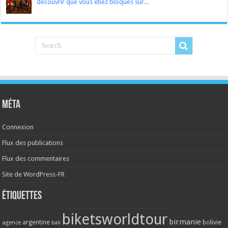
découvrir que vous étiez bloqués sur...
Méta
Connexion
Flux des publications
Flux des commentaires
Site de WordPress-FR
Étiquettes
biketsworldtour
birmanie
argentine
bolivie
agence
bali