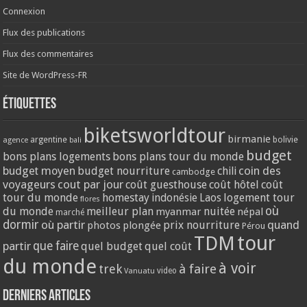
Connexion
Flux des publications
Flux des commentaires
Site de WordPress-FR
Étiquettes
biketsworldtour
birmanie
argentine
bolivie
agence
bali
budget
bons plans logements
bons plans tour du monde
coin des
budget moyen
budget nourriture
chili
cambodge
voyageurs
cout par jour
coût guesthouse
coût hôtel
coût
tour du monde
homestay
logement tour
indonésie
Laos
flores
où
du monde
meilleur plan
nuitée
myanmar
népal
marché
dormir
où partir
quand
prix nourriture
photos
plongée
Pérou
tour
TDM
partir
que faire
quel budget
quel coût
du monde
à voir
trek
à faire
video
Vanuatu
Derniers articles