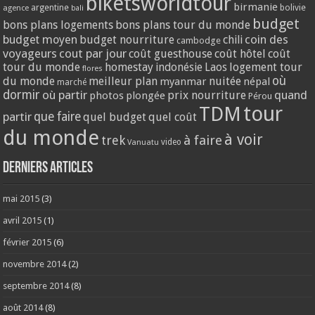
biketsworldtour
birmanie
argentine
bolivie
agence
bali
budget
bons plans logements
bons plans tour du monde
coin des
budget moyen
budget nourriture
chili
cambodge
voyageurs
cout par jour
coût guesthouse
coût hôtel
coût
tour du monde
homestay
logement tour
indonésie
Laos
flores
où
du monde
meilleur plan
nuitée
myanmar
népal
marché
dormir
où partir
quand
prix nourriture
photos
plongée
Pérou
tour
TDM
partir
que faire
quel budget
quel coût
du monde
à voir
trek
à faire
video
Vanuatu
Derniers articles
mai 2015
(3)
avril 2015
(1)
février 2015
(6)
novembre 2014
(2)
septembre 2014
(8)
août 2014
(8)