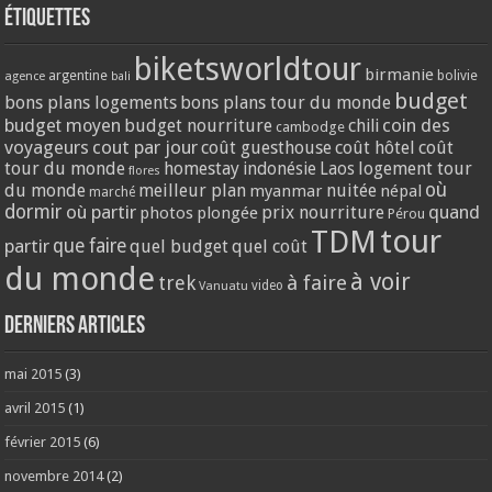
Étiquettes
biketsworldtour
birmanie
argentine
bolivie
agence
bali
budget
bons plans logements
bons plans tour du monde
coin des
budget moyen
budget nourriture
chili
cambodge
voyageurs
cout par jour
coût guesthouse
coût hôtel
coût
tour du monde
homestay
logement tour
indonésie
Laos
flores
où
du monde
meilleur plan
nuitée
myanmar
népal
marché
dormir
où partir
quand
prix nourriture
photos
plongée
Pérou
tour
TDM
partir
que faire
quel budget
quel coût
du monde
à voir
trek
à faire
video
Vanuatu
Derniers articles
mai 2015
(3)
avril 2015
(1)
février 2015
(6)
novembre 2014
(2)