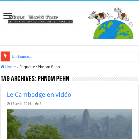
En France...
Home
»
Étiquette :
Phnom Pehn
Tag Archives:
Phnom Pehn
Le Cambodge en vidéo
18 avril, 2014
2