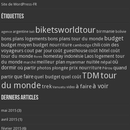
Site de WordPress-FR
Étiquettes
biketsworldtour
birmanie
argentine
bolivie
agence
bali
budget
bons plans logements
bons plans tour du monde
coin des
budget moyen
budget nourriture
chili
cambodge
voyageurs
cout par jour
coût guesthouse
coût hôtel
coût
tour du monde
homestay
logement tour
indonésie
Laos
flores
où
du monde
meilleur plan
nuitée
myanmar
népal
marché
dormir
où partir
quand
prix nourriture
photos
plongée
Pérou
tour
TDM
partir
que faire
quel budget
quel coût
du monde
à voir
trek
à faire
video
Vanuatu
Derniers articles
mai 2015
(3)
avril 2015
(1)
février 2015
(6)