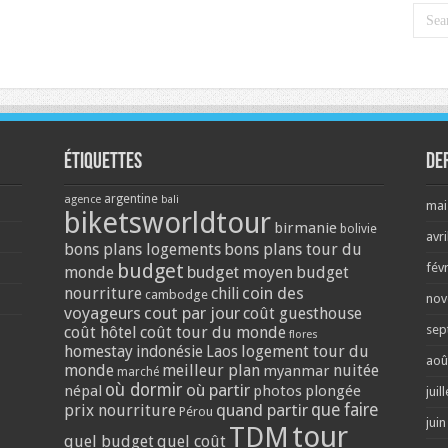
Étiquettes
De
argentine
agence
bali
mai
biketsworldtour
birmanie
bolivie
avri
bons plans logements
bons plans tour du
budget
fév
monde
budget moyen
budget
coin des
nourriture
chili
cambodge
nov
voyageurs
cout par jour
coût guesthouse
sep
coût hôtel
coût tour du monde
flores
homestay
logement tour du
indonésie
Laos
aoû
monde
meilleur plan
nuitée
myanmar
marché
où dormir
où partir
népal
photos
plongée
juil
quand partir
que faire
prix nourriture
Pérou
jui
tour
TDM
quel budget
quel coût