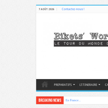
Contactez-nous !
7 AOÛT 2026
PREPARATIFS
L’ITINERAIRE
C
Breaking News
En France...