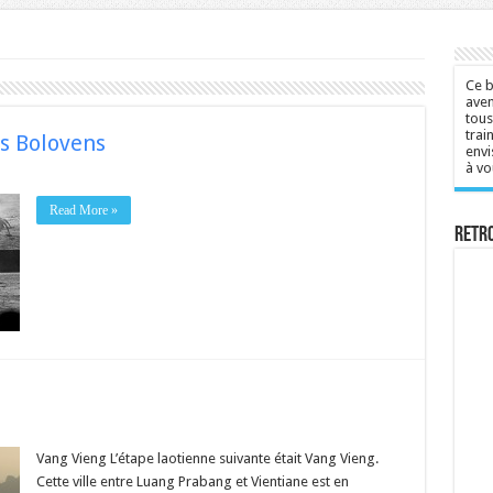
Ce b
aven
tous
trai
es Bolovens
envi
à vo
Read More »
Retr
Vang Vieng L’étape laotienne suivante était Vang Vieng.
Cette ville entre Luang Prabang et Vientiane est en