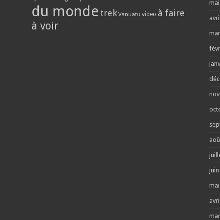
mai
du monde
trek
à faire
video
Vanuatu
avri
à voir
mar
fév
jan
déc
nov
oct
sep
aoû
juil
jui
mai
avri
mar