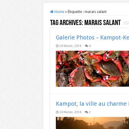
Home
»
Étiquette :
marais salant
Tag Archives:
marais salant
Galerie Photos – Kampot-K
24 février, 2014
4
Kampot, la ville au charme 
24 février, 2014
2