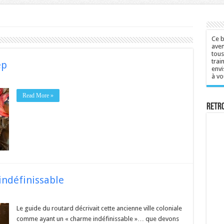
Ce b
aven
tous
trai
ep
envi
à vo
Read More »
Retr
indéfinissable
Le guide du routard décrivait cette ancienne ville coloniale
comme ayant un « charme indéfinissable »… que devons