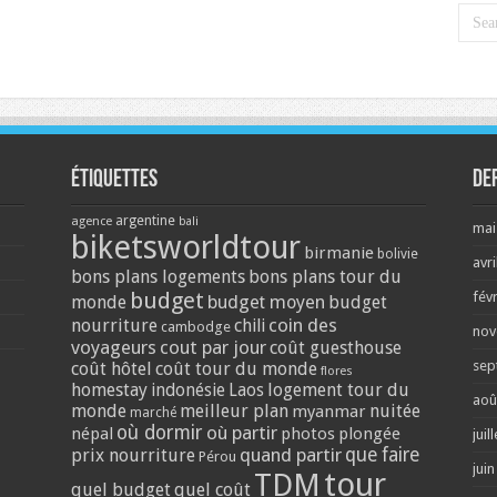
Étiquettes
De
argentine
agence
bali
mai
biketsworldtour
birmanie
bolivie
avri
bons plans logements
bons plans tour du
budget
fév
monde
budget moyen
budget
coin des
nourriture
chili
cambodge
nov
voyageurs
cout par jour
coût guesthouse
sep
coût hôtel
coût tour du monde
flores
homestay
logement tour du
indonésie
Laos
aoû
monde
meilleur plan
nuitée
myanmar
marché
où dormir
où partir
népal
photos
plongée
juil
quand partir
que faire
prix nourriture
Pérou
jui
tour
TDM
quel budget
quel coût