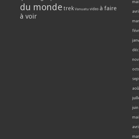
mai
du monde
trek
à faire
video
Vanuatu
avri
à voir
mar
fév
jan
déc
nov
oct
sep
aoû
juil
jui
mai
avri
mar