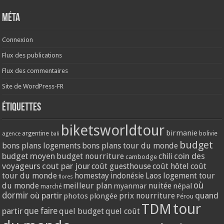
Méta
Connexion
Flux des publications
Flux des commentaires
Site de WordPress-FR
Étiquettes
biketsworldtour
birmanie
argentine
bolivie
agence
bali
budget
bons plans logements
bons plans tour du monde
coin des
budget moyen
budget nourriture
chili
cambodge
voyageurs
cout par jour
coût guesthouse
coût hôtel
coût
tour du monde
homestay
logement tour
indonésie
Laos
flores
où
du monde
meilleur plan
nuitée
myanmar
népal
marché
dormir
où partir
quand
prix nourriture
photos
plongée
Pérou
tour
TDM
partir
que faire
quel budget
quel coût