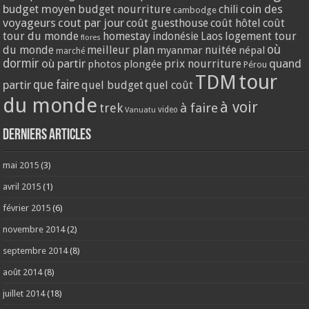
coin des
budget moyen
budget nourriture
chili
cambodge
voyageurs
cout par jour
coût guesthouse
coût hôtel
coût
tour du monde
homestay
logement tour
indonésie
Laos
flores
où
du monde
meilleur plan
nuitée
myanmar
népal
marché
dormir
où partir
quand
prix nourriture
photos
plongée
Pérou
tour
TDM
partir
que faire
quel budget
quel coût
du monde
à voir
trek
à faire
video
Vanuatu
Derniers articles
mai 2015
(3)
avril 2015
(1)
février 2015
(6)
novembre 2014
(2)
septembre 2014
(8)
août 2014
(8)
juillet 2014
(18)