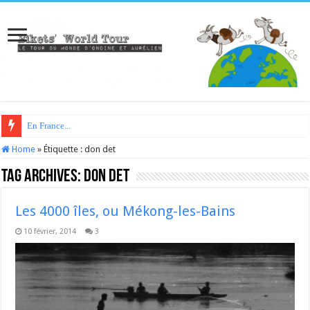
En France...
Home
»
Étiquette :
don det
Tag Archives:
don det
Les 4000 îles, ou Mékong-les-Bains
10 février, 2014
3