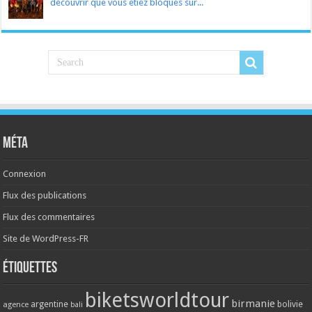
découvrir que vous étiez bloqués sur...
Méta
Connexion
Flux des publications
Flux des commentaires
Site de WordPress-FR
Étiquettes
biketsworldtour
birmanie
argentine
bolivie
agence
bali