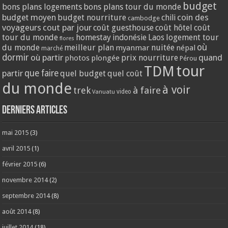
budget
bons plans logements
bons plans tour du monde
coin des
budget moyen
budget nourriture
chili
cambodge
voyageurs
cout par jour
coût guesthouse
coût hôtel
coût
tour du monde
homestay
logement tour
indonésie
Laos
flores
où
du monde
meilleur plan
nuitée
myanmar
népal
marché
dormir
où partir
quand
prix nourriture
photos
plongée
Pérou
tour
TDM
partir
que faire
quel budget
quel coût
du monde
à voir
trek
à faire
video
Vanuatu
Derniers articles
mai 2015
(3)
avril 2015
(1)
février 2015
(6)
novembre 2014
(2)
septembre 2014
(8)
août 2014
(8)
juillet 2014
(18)