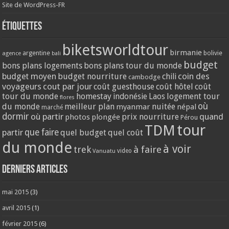
Site de WordPress-FR
Étiquettes
biketsworldtour
birmanie
argentine
bolivie
agence
bali
budget
bons plans logements
bons plans tour du monde
coin des
budget moyen
budget nourriture
chili
cambodge
voyageurs
cout par jour
coût guesthouse
coût hôtel
coût
tour du monde
homestay
logement tour
indonésie
Laos
flores
où
du monde
meilleur plan
nuitée
myanmar
népal
marché
dormir
où partir
quand
prix nourriture
photos
plongée
Pérou
tour
TDM
partir
que faire
quel budget
quel coût
du monde
à voir
trek
à faire
video
Vanuatu
Derniers articles
mai 2015
(3)
avril 2015
(1)
février 2015
(6)