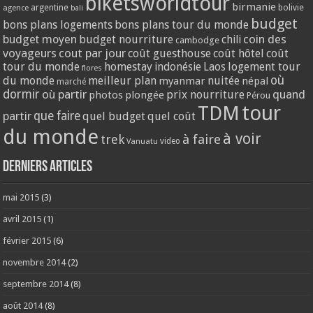
biketsworldtour
birmanie
argentine
bolivie
agence
bali
budget
bons plans logements
bons plans tour du monde
coin des
budget moyen
budget nourriture
chili
cambodge
voyageurs
cout par jour
coût guesthouse
coût hôtel
coût
tour du monde
homestay
logement tour
indonésie
Laos
flores
où
du monde
meilleur plan
nuitée
myanmar
népal
marché
dormir
où partir
quand
prix nourriture
photos
plongée
Pérou
tour
TDM
partir
que faire
quel budget
quel coût
du monde
à voir
trek
à faire
video
Vanuatu
Derniers articles
mai 2015
(3)
avril 2015
(1)
février 2015
(6)
novembre 2014
(2)
septembre 2014
(8)
août 2014
(8)