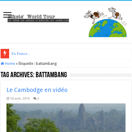
En France...
Home
»
Étiquette :
battambang
Tag Archives:
battambang
Le Cambodge en vidéo
18 avril, 2014
2