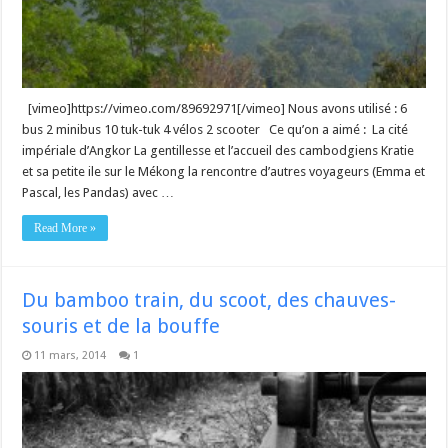
[vimeo]https://vimeo.com/89692971[/vimeo] Nous avons utilisé : 6
bus 2 minibus 10 tuk-tuk 4 vélos 2 scooter Ce qu’on a aimé : La cité
impériale d’Angkor La gentillesse et l’accueil des cambodgiens Kratie
et sa petite ile sur le Mékong la rencontre d’autres voyageurs (Emma et
Pascal, les Pandas) avec …
Read More »
Du bamboo train, du scoot, des chauves-
souris et de la bouffe
11 mars, 2014
1