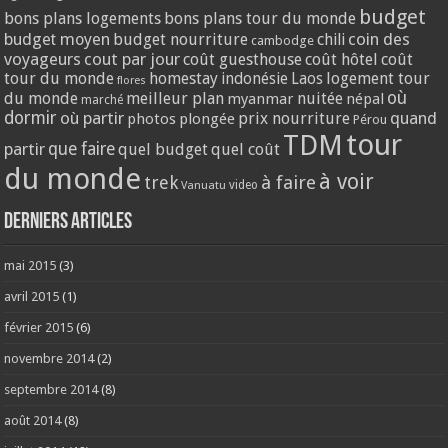
budget
bons plans logements
bons plans tour du monde
coin des
budget moyen
budget nourriture
chili
cambodge
voyageurs
cout par jour
coût guesthouse
coût hôtel
coût
tour du monde
homestay
logement tour
indonésie
Laos
flores
où
du monde
meilleur plan
nuitée
myanmar
népal
marché
dormir
où partir
quand
prix nourriture
photos
plongée
Pérou
tour
TDM
partir
que faire
quel budget
quel coût
du monde
à voir
trek
à faire
video
Vanuatu
Derniers articles
mai 2015
(3)
avril 2015
(1)
février 2015
(6)
novembre 2014
(2)
septembre 2014
(8)
août 2014
(8)