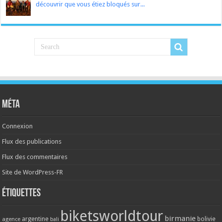
découvrir que vous étiez bloqués sur...
Méta
Connexion
Flux des publications
Flux des commentaires
Site de WordPress-FR
Étiquettes
biketsworldtour
birmanie
argentine
bolivie
agence
bali