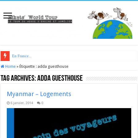
En France...
Home
»
Étiquette :
adda guesthouse
Tag Archives:
adda guesthouse
Myanmar – Logements
6 janvier, 2014
0