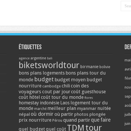
Étiquettes
De
argentine
agence
bali
mai
biketsworldtour
birmanie
bolivie
avri
bons plans logements
bons plans tour du
budget
fév
monde
budget moyen
budget
coin des
nourriture
chili
cambodge
nov
voyageurs
cout par jour
coût guesthouse
sep
coût hôtel
coût tour du monde
flores
homestay
logement tour du
indonésie
Laos
aoû
monde
meilleur plan
nuitée
myanmar
marché
où dormir
où partir
népal
photos
plongée
juil
quand partir
que faire
prix nourriture
Pérou
jui
tour
TDM
quel budget
quel coût