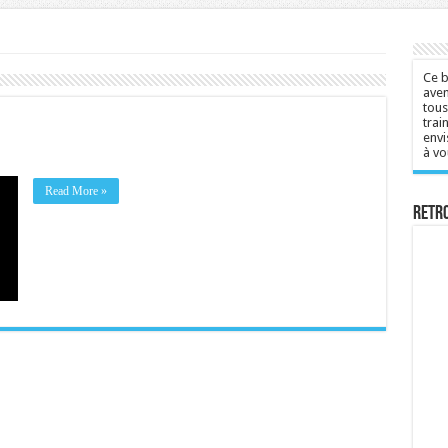
Ce b
aven
tous
trai
envi
à vo
Read More »
Retr