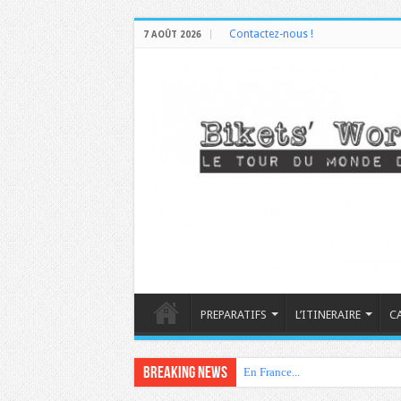
Contactez-nous !
7 AOÛT 2026
PREPARATIFS
L’ITINERAIRE
C
Breaking News
En France...