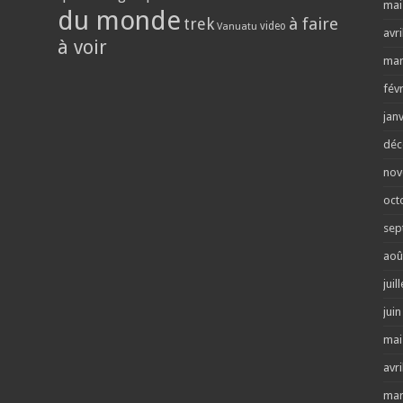
mai
du monde
trek
à faire
video
Vanuatu
avri
à voir
mar
fév
jan
déc
nov
oct
sep
aoû
juil
jui
mai
avri
mar