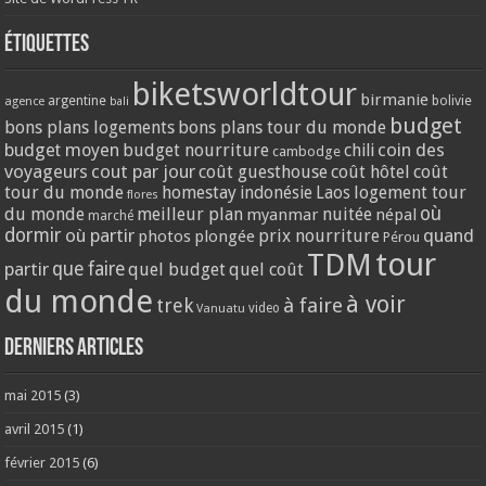
Étiquettes
biketsworldtour
birmanie
argentine
bolivie
agence
bali
budget
bons plans logements
bons plans tour du monde
coin des
budget moyen
budget nourriture
chili
cambodge
voyageurs
cout par jour
coût guesthouse
coût hôtel
coût
tour du monde
homestay
logement tour
indonésie
Laos
flores
où
du monde
meilleur plan
nuitée
myanmar
népal
marché
dormir
où partir
quand
prix nourriture
photos
plongée
Pérou
tour
TDM
partir
que faire
quel budget
quel coût
du monde
à voir
trek
à faire
video
Vanuatu
Derniers articles
mai 2015
(3)
avril 2015
(1)
février 2015
(6)