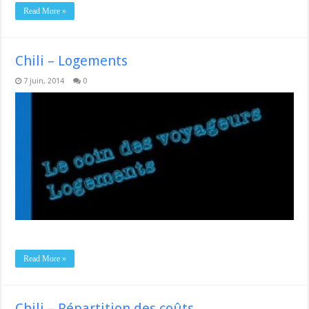
Read More »
Chili – Logements
7 juin, 2014
0
Read More »
Chili – Répartition des coûts