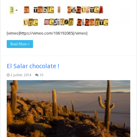
[vimeo]https://vimeo.com/106192085[/vimeo]
Read More »
El Salar chocolate !
2 juillet, 2014
10