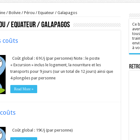
tine / Bolivie / Pérou / Equateur / Galapagos
érou / Equateur / Galapagos
Ce b
aven
tous
trai
s coûts
envi
à vo
Coût global : 61€/j (par personne) Note : le poste
« Excursion » inclus le logement, la nourriture et les
Retr
transports pour 9 jours (sur un total de 12 jours) ainsi que
4 plongées par personne
Read More »
 coûts
Coût global : 19€/j (par personne)