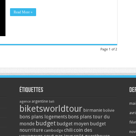
Read More »
Page 1 of 2
Étiquettes
De
argentine
agence
bali
mai
biketsworldtour
birmanie
bolivie
avri
bons plans logements
bons plans tour du
budget
fév
monde
budget moyen
budget
coin des
nourriture
chili
cambodge
nov
voyageurs
cout par jour