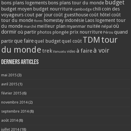
budget
bons plans logements
bons plans tour du monde
coin des
budget moyen
budget nourriture
chili
cambodge
voyageurs
cout par jour
coût guesthouse
coût hôtel
coût
tour du monde
homestay
logement tour
indonésie
Laos
flores
où
du monde
meilleur plan
nuitée
myanmar
népal
marché
dormir
où partir
quand
prix nourriture
photos
plongée
Pérou
tour
TDM
partir
que faire
quel budget
quel coût
du monde
à voir
trek
à faire
video
Vanuatu
Derniers articles
mai 2015
(3)
avril 2015
(1)
février 2015
(6)
novembre 2014
(2)
septembre 2014
(8)
août 2014
(8)
juillet 2014
(18)