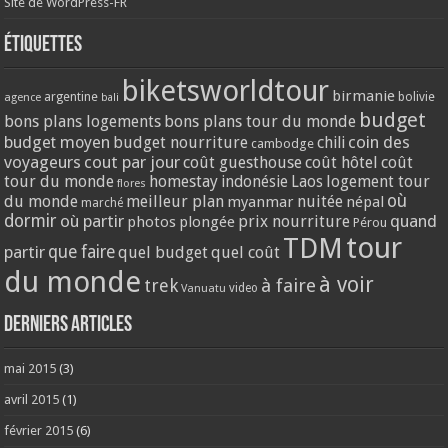
Site de WordPress-FR
Étiquettes
biketsworldtour
birmanie
argentine
bolivie
agence
bali
budget
bons plans logements
bons plans tour du monde
coin des
budget moyen
budget nourriture
chili
cambodge
voyageurs
cout par jour
coût guesthouse
coût hôtel
coût
tour du monde
homestay
logement tour
indonésie
Laos
flores
où
du monde
meilleur plan
nuitée
myanmar
népal
marché
dormir
où partir
quand
prix nourriture
photos
plongée
Pérou
tour
TDM
partir
que faire
quel budget
quel coût
du monde
à voir
trek
à faire
video
Vanuatu
Derniers articles
mai 2015
(3)
avril 2015
(1)
février 2015
(6)