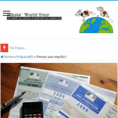
En France...
Home
»
Préparatifs
»
Pensez aux impôts !