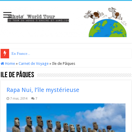
En France...
Home
»
Carnet de Voyage
»
Ile de Pâques
Ile de Pâques
Rapa Nui, l’île mystérieuse
7 mai, 2014
7