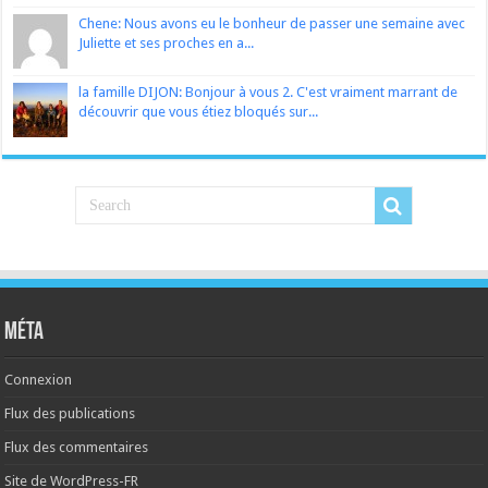
Chene: Nous avons eu le bonheur de passer une semaine avec
Juliette et ses proches en a...
la famille DIJON: Bonjour à vous 2. C'est vraiment marrant de
découvrir que vous étiez bloqués sur...
Méta
Connexion
Flux des publications
Flux des commentaires
Site de WordPress-FR