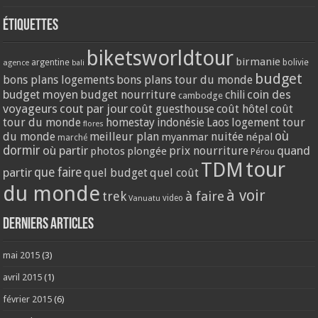
Étiquettes
biketsworldtour
birmanie
argentine
bolivie
agence
bali
budget
bons plans logements
bons plans tour du monde
coin des
budget moyen
budget nourriture
chili
cambodge
voyageurs
cout par jour
coût guesthouse
coût hôtel
coût
tour du monde
homestay
logement tour
indonésie
Laos
flores
où
du monde
meilleur plan
nuitée
myanmar
népal
marché
dormir
où partir
quand
prix nourriture
photos
plongée
Pérou
tour
TDM
partir
que faire
quel budget
quel coût
du monde
à voir
trek
à faire
video
Vanuatu
Derniers articles
mai 2015
(3)
avril 2015
(1)
février 2015
(6)