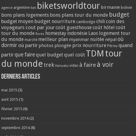
biketsworldtour
birmanie
argentine
bolivie
agence
bali
budget
bons plans logements
bons plans tour du monde
coin des
budget moyen
budget nourriture
chili
cambodge
voyageurs
cout par jour
coût guesthouse
coût hôtel
coût
tour du monde
homestay
logement tour
indonésie
Laos
flores
où
du monde
meilleur plan
nuitée
myanmar
népal
marché
dormir
où partir
quand
prix nourriture
photos
plongée
Pérou
tour
TDM
partir
que faire
quel budget
quel coût
du monde
à voir
trek
à faire
video
Vanuatu
Derniers articles
mai 2015
(3)
avril 2015
(1)
février 2015
(6)
novembre 2014
(2)
septembre 2014
(8)