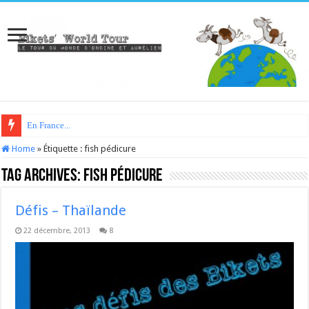
En France...
Home
»
Étiquette :
fish pédicure
Tag Archives:
fish pédicure
Défis – Thaïlande
22 décembre, 2013
8