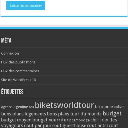
Méta
Connexion
Flux des publications
Flux des commentaires
Site de WordPress-FR
Étiquettes
biketsworldtour
birmanie
argentine
bolivie
agence
bali
budget
bons plans logements
bons plans tour du monde
coin des
budget moyen
budget nourriture
chili
cambodge
voyageurs
cout par jour
coût guesthouse
coût hôtel
coût