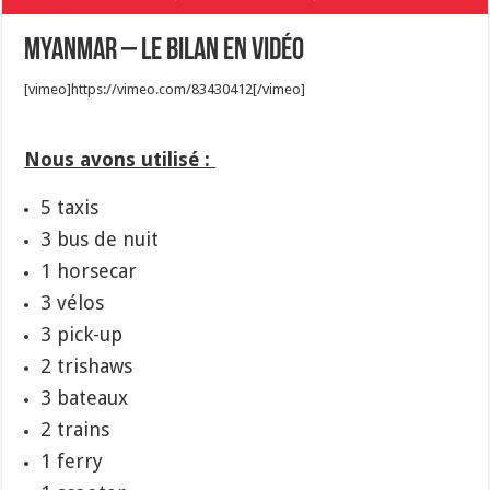
Myanmar – Le bilan en vidéo
[vimeo]https://vimeo.com/83430412[/vimeo]
Nous avons utilisé :
5 taxis
3 bus de nuit
1 horsecar
3 vélos
3 pick-up
2 trishaws
3 bateaux
2 trains
1 ferry