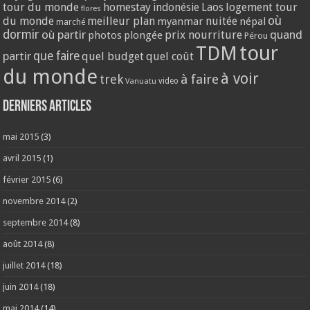
tour du monde
homestay
logement tour
indonésie
Laos
flores
où
du monde
meilleur plan
nuitée
myanmar
népal
marché
dormir
où partir
quand
prix nourriture
photos
plongée
Pérou
tour
TDM
partir
que faire
quel budget
quel coût
du monde
à voir
trek
à faire
video
Vanuatu
Derniers articles
mai 2015
(3)
avril 2015
(1)
février 2015
(6)
novembre 2014
(2)
septembre 2014
(8)
août 2014
(8)
juillet 2014
(18)
juin 2014
(18)
mai 2014
(14)